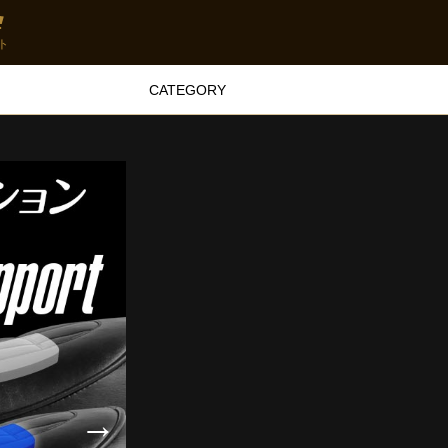
ト
CATEGORY
→