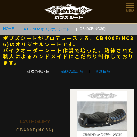
HOME
CB400F(NC36)
● HONDAオリジナルシート
ボブズシートがプロデュースする、CB400F(NC3
6)のオリジナルシートです。
バイクオーダーシート作製で培った、熟練された
職人によるハンドメイドにこだわり制作しており
ます。
価格の低い順
価格の高い順
更新日順
CATEGORY
CB400F(NC36)